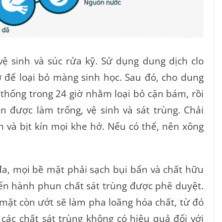
ệ sinh và súc rửa kỹ. Sử dụng dung dịch clo
 để loại bỏ màng sinh học. Sau đó, cho dung
ệ thống trong 24 giờ nhằm loại bỏ cặn bám, rồi
ần được làm trống, vệ sinh và sát trùng. Chải
n và bịt kín mọi khe hở. Nếu có thể, nên xông
đa, mọi bề mặt phải sạch bụi bẩn và chất hữu
iến hành phun chất sát trùng được phê duyệt.
 mặt còn ướt sẽ làm pha loãng hóa chất, từ đó
các chất sát trùng không có hiệu quả đối với