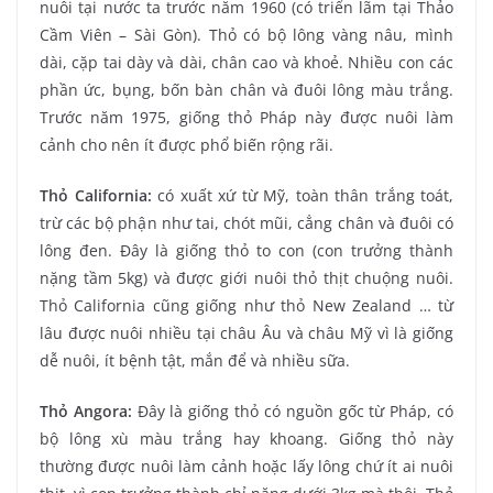
nuôi tại nước ta trước năm 1960 (có triển lãm tại Thảo
Cầm Viên – Sài Gòn). Thỏ có bộ lông vàng nâu, mình
dài, cặp tai dày và dài, chân cao và khoẻ. Nhiều con các
phần ức, bụng, bốn bàn chân và đuôi lông màu trắng.
Trước năm 1975, giống thỏ Pháp này được nuôi làm
cảnh cho nên ít được phổ biến rộng rãi.
Thỏ California:
có xuất xứ từ Mỹ, toàn thân trắng toát,
trừ các bộ phận như tai, chót mũi, cẳng chân và đuôi có
lông đen. Đây là giống thỏ to con (con trưởng thành
nặng tầm 5kg) và được giới nuôi thỏ thịt chuộng nuôi.
Thỏ California cũng giống như thỏ New Zealand … từ
lâu được nuôi nhiều tại châu Âu và châu Mỹ vì là giống
dễ nuôi, ít bệnh tật, mắn để và nhiều sữa.
Thỏ Angora:
Đây là giống thỏ có nguồn gốc từ Pháp, có
bộ lông xù màu trắng hay khoang. Giống thỏ này
thường được nuôi làm cảnh hoặc lấy lông chứ ít ai nuôi