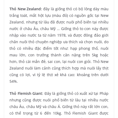
Thỏ New Zealand:
đây là giống thỏ có bộ lông dày màu
trắng toát, mắt hột lựu (màu đỏ) có nguồn gốc tại New
Zealand, nhưng từ lâu đã được nuôi phổ biến tại nhiều
nước ở châu Âu, châu Mỹ … Giống thỏ to con này được
nhập vào nước ta từ năm 1978, và được đông đảo giới
chăn nuôi thỏ chuyên nghiệp ưa thích và chọn nuôi, do
thỏ có nhiều đặc điểm tốt như: hạp phong thổ, nuôi
mau lớn, con trưởng thành cân nặng trên 5kg hoặc
hơn, thỏ cái mắn đẻ, sai con, lại nuôi con giỏi. Thỏ New
Zealand nuôi làm cảnh cũng thích hợp mà nuôi lấy thịt
cũng có lợi, vì tỷ lệ thịt xẻ khá cao: khoảng trên dưới
54%.
Thỏ Flemish Giant:
Đây là giống thỏ có xuất xứ tại Pháp
nhưng cũng được nuôi phổ biến từ lâu tại nhiều nước
châu Âu, châu Mỹ và châu Á. Giống thỏ này rất lớn con,
có thể trọng từ 6 đến 10kg. Thỏ Flemish Giant được