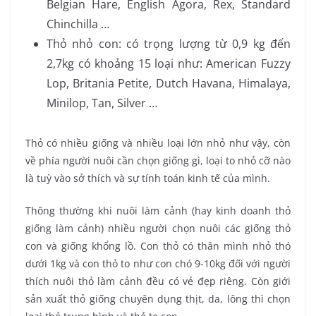
Belgian Hare, English Agora, Rex, Standard
Chinchilla …
Thỏ nhỏ con: có trọng lượng từ 0,9 kg đến
2,7kg có khoảng 15 loại như: American Fuzzy
Lop, Britania Petite, Dutch Havana, Himalaya,
Minilop, Tan, Silver …
Thỏ có nhiều giống và nhiều loại lớn nhỏ như vậy, còn
về phía người nuôi cần chọn giống gì, loại to nhỏ cỡ nào
là tuỳ vào sở thích và sự tính toán kinh tế của mình.
Thông thường khi nuôi làm cảnh (hay kinh doanh thỏ
giống làm cảnh) nhiều người chọn nuôi các giống thỏ
con và giống khổng lồ. Con thỏ có thân mình nhỏ thó
dưới 1kg và con thỏ to như con chó 9-10kg đối với người
thích nuôi thỏ làm cảnh đều có vẻ đẹp riêng. Còn giới
sản xuất thỏ giống chuyên dụng thịt, da, lông thì chọn