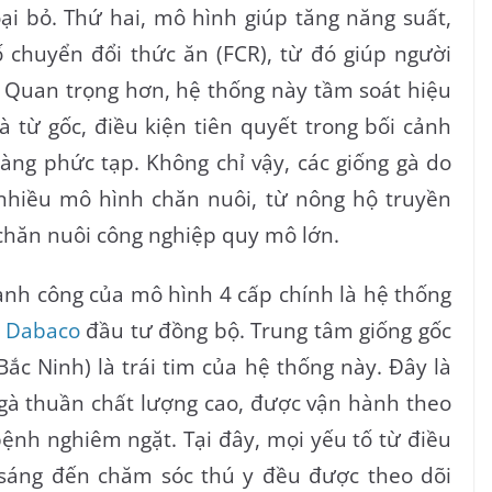
i bỏ. Thứ hai, mô hình giúp tăng năng suất,
ố chuyển đổi thức ăn (FCR), từ đó giúp người
ể. Quan trọng hơn, hệ thống này tầm soát hiệu
 từ gốc, điều kiện tiên quyết trong bối cảnh
àng phức tạp. Không chỉ vậy, các giống gà do
nhiều mô hình chăn nuôi, từ nông hộ truyền
chăn nuôi công nghiệp quy mô lớn.
nh công của mô hình 4 cấp chính là hệ thống
c
Dabaco
đầu tư đồng bộ. Trung tâm giống gốc
ắc Ninh) là trái tim của hệ thống này. Đây là
 gà thuần chất lượng cao, được vận hành theo
bệnh nghiêm ngặt. Tại đây, mọi yếu tố từ điều
 sáng đến chăm sóc thú y đều được theo dõi