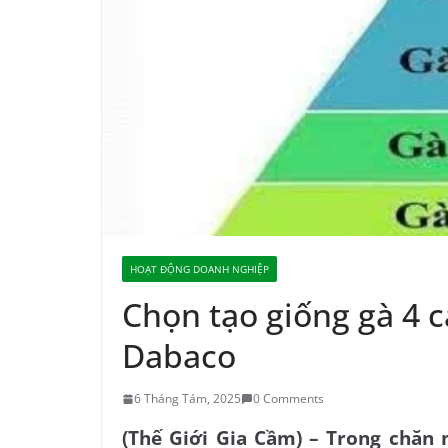
HOẠT ĐỘNG DOANH NGHIỆP
Chọn tạo giống gà 4 
Dabaco
6 Tháng Tám, 2025
0 Comments
(Thế Giới Gia Cầm) – Trong chăn n