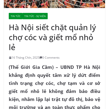
TIN TỨC
TIN TỨC - SỰ KIỆN
Hà Nội siết chặt quản lý
chợ cóc và giết mổ nhỏ
lẻ
16 Tháng Chín, 2025
0 Comments
(Thế Giới Gia Cầm) – UBND TP Hà Nội
khẳng định quyết tâm xử lý dứt điểm
tình trạng chợ cóc, chợ tạm và cơ sở
giết mổ nhỏ lẻ không đảm bảo điều
kiện, nhằm lập lại trật tự đô thị, bảo vệ
môi trường và an toàn thực phẩm cho